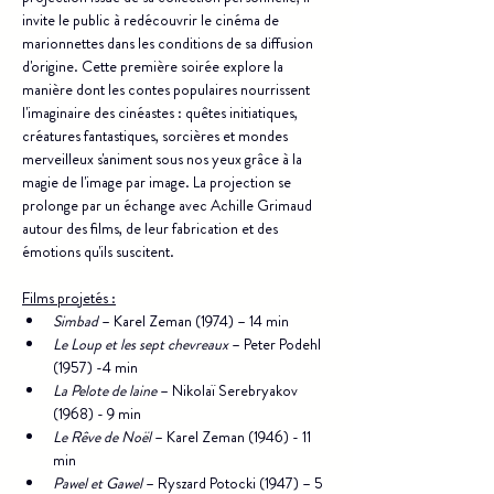
invite le public à redécouvrir le cinéma de 
marionnettes dans les conditions de sa diffusion 
d'origine. Cette première soirée explore la 
manière dont les contes populaires nourrissent 
l'imaginaire des cinéastes : quêtes initiatiques, 
créatures fantastiques, sorcières et mondes 
merveilleux s'animent sous nos yeux grâce à la 
magie de l'image par image. La projection se 
prolonge par un échange avec Achille Grimaud 
autour des films, de leur fabrication et des 
émotions qu'ils suscitent.
Films projetés :
Simbad
 – Karel Zeman (1974) – 14 min
Le Loup et les sept chevreaux
 – Peter Podehl 
(1957) -4 min
La Pelote de laine
 – Nikolaï Serebryakov 
(1968) - 9 min
Le Rêve de Noël
 – Karel Zeman (1946) - 11 
min
Pawel et Gawel
 – Ryszard Potocki (1947) – 5 