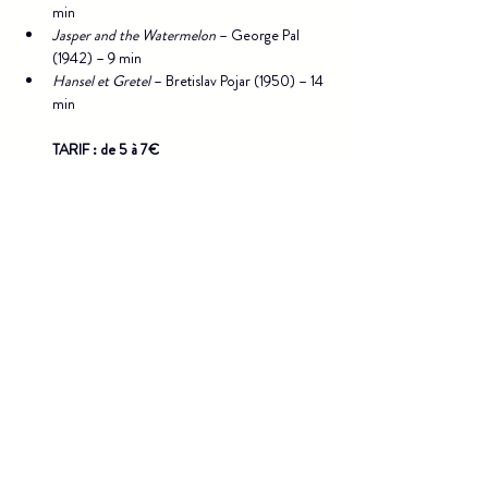
min
Jasper and the Watermelon
 – George Pal 
(1942) – 9 min
Hansel et Gretel
 – Bretislav Pojar (1950) – 14 
min
TARIF : de 5 à 7€
Scolaire : vendredi 04 décembre à 14h30
Théâtre à la Coque -
Billetterie
CNMa
Accès
3 rue de la Paix
Mentions légales