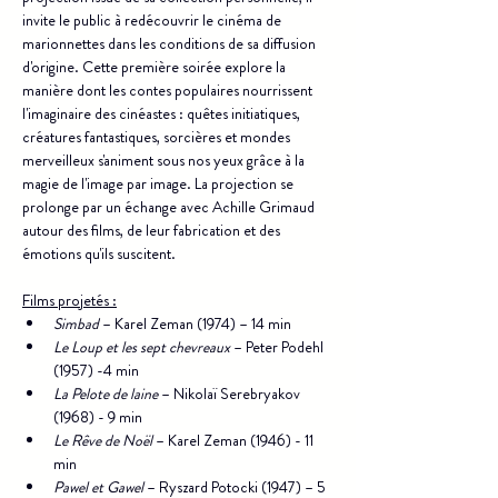
invite le public à redécouvrir le cinéma de 
marionnettes dans les conditions de sa diffusion 
d'origine. Cette première soirée explore la 
manière dont les contes populaires nourrissent 
l'imaginaire des cinéastes : quêtes initiatiques, 
créatures fantastiques, sorcières et mondes 
merveilleux s'animent sous nos yeux grâce à la 
magie de l'image par image. La projection se 
prolonge par un échange avec Achille Grimaud 
autour des films, de leur fabrication et des 
émotions qu'ils suscitent.
Films projetés :
Simbad
 – Karel Zeman (1974) – 14 min
Le Loup et les sept chevreaux
 – Peter Podehl 
(1957) -4 min
La Pelote de laine
 – Nikolaï Serebryakov 
(1968) - 9 min
Le Rêve de Noël
 – Karel Zeman (1946) - 11 
min
Pawel et Gawel
 – Ryszard Potocki (1947) – 5 