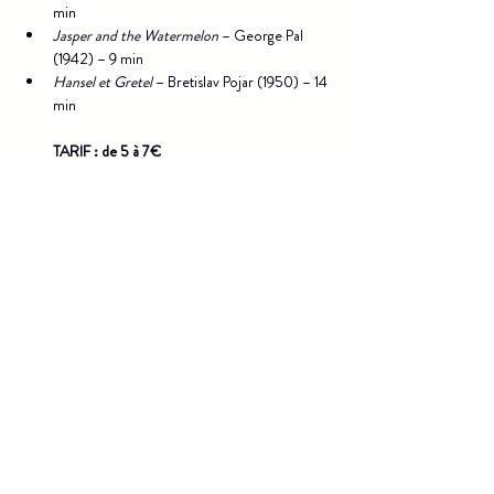
min
Jasper and the Watermelon
 – George Pal 
(1942) – 9 min
Hansel et Gretel
 – Bretislav Pojar (1950) – 14 
min
TARIF : de 5 à 7€
Scolaire : vendredi 04 décembre à 14h30
Théâtre à la Coque -
Billetterie
CNMa
Accès
3 rue de la Paix
Mentions légales