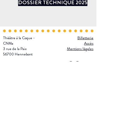
DOSSIER TECHNIQUE 2025
Théâtre à la Coque -
Billetterie
CNMa
Accès
3 rue de la Paix
Mentions légales
56700 Hennebont
02 97 85 09 36
Et tac !
Le Théâtre à la Coque est soutenu par le Ministère de la
Culture/DRAC Bretagne, la Région Bretagne, le Département du
Morbihan et la Ville d'Hennebont.
SIRET :
880 742 671 000 14
/ APE : 9001 Z / Licences : n°1 : PLATESV-D-
2020-000773 n°2 :PLATESV-D-2020-000774 / n°3 : PLATESV-D-2020-
00077