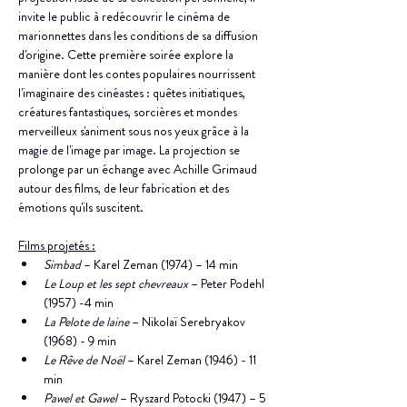
invite le public à redécouvrir le cinéma de 
marionnettes dans les conditions de sa diffusion 
d'origine. Cette première soirée explore la 
manière dont les contes populaires nourrissent 
l'imaginaire des cinéastes : quêtes initiatiques, 
créatures fantastiques, sorcières et mondes 
merveilleux s'animent sous nos yeux grâce à la 
magie de l'image par image. La projection se 
prolonge par un échange avec Achille Grimaud 
autour des films, de leur fabrication et des 
émotions qu'ils suscitent.
Films projetés :
Simbad
 – Karel Zeman (1974) – 14 min
Le Loup et les sept chevreaux
 – Peter Podehl 
(1957) -4 min
La Pelote de laine
 – Nikolaï Serebryakov 
(1968) - 9 min
Le Rêve de Noël
 – Karel Zeman (1946) - 11 
min
Pawel et Gawel
 – Ryszard Potocki (1947) – 5 