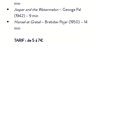
min
Jasper and the Watermelon
 – George Pal 
(1942) – 9 min
Hansel et Gretel
 – Bretislav Pojar (1950) – 14 
min
TARIF : de 5 à 7€
Scolaire : vendredi 04 décembre à 14h30
Théâtre à la Coque -
Billetterie
CNMa
Accès
3 rue de la Paix
Mentions légales