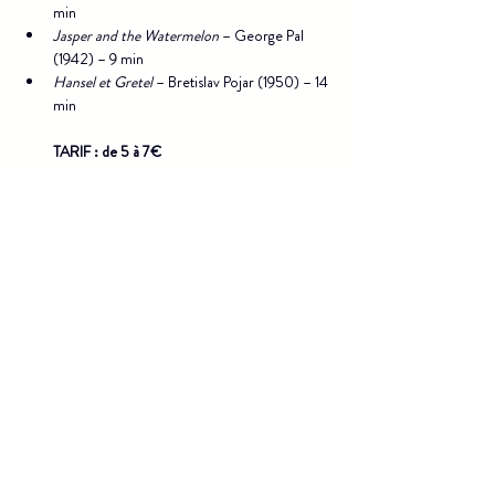
min
Jasper and the Watermelon
 – George Pal 
(1942) – 9 min
Hansel et Gretel
 – Bretislav Pojar (1950) – 14 
min
TARIF : de 5 à 7€
Scolaire : vendredi 04 décembre à 14h30
Théâtre à la Coque -
Billetterie
CNMa
Accès
3 rue de la Paix
Mentions légales