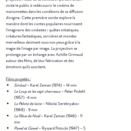
invite le public à redécouvrir le cinéma de 
marionnettes dans les conditions de sa diffusion 
d'origine. Cette première soirée explore la 
manière dont les contes populaires nourrissent 
l'imaginaire des cinéastes : quêtes initiatiques, 
créatures fantastiques, sorcières et mondes 
merveilleux s'animent sous nos yeux grâce à la 
magie de l'image par image. La projection se 
prolonge par un échange avec Achille Grimaud 
autour des films, de leur fabrication et des 
émotions qu'ils suscitent.
Films projetés :
Simbad
 – Karel Zeman (1974) – 14 min
Le Loup et les sept chevreaux
 – Peter Podehl 
(1957) -4 min
La Pelote de laine
 – Nikolaï Serebryakov 
(1968) - 9 min
Le Rêve de Noël
 – Karel Zeman (1946) - 11 
min
Pawel et Gawel
 – Ryszard Potocki (1947) – 5 