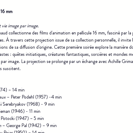
 16 mm
 vie image par image.
ud collectionne des films d'animation en pellicule 16 mm, fasciné par la 
es. À travers cette projection issue de sa collection personnelle, il invite 
ons de sa diffusion d'origine. Cette première soirée explore la manière d
éastes : quêtes initiatiques, créatures fantastiques, sorcières et mondes m
e par image. La projection se prolonge par un échange avec Achille Grimau
s suscitent.
974) – 14 min
aux
 – Peter Podehl (1957) -4 min
aï Serebryakov (1968) - 9 min
Zeman (1946) - 11 min
 Potocki (1947) – 5 min
n
 – George Pal (1942) – 9 min
av Pojar (1950) – 14 min