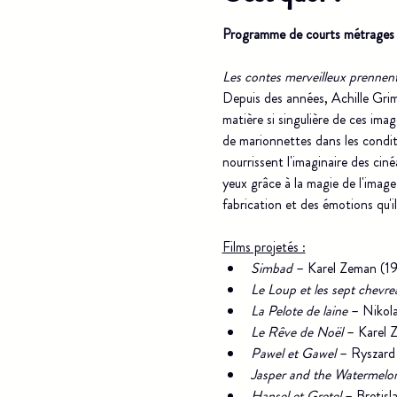
Programme de courts métrages
Les contes merveilleux prennent
Depuis des années, Achille Grima
matière si singulière de ces imag
de marionnettes dans les conditi
nourrissent l'imaginaire des cin
yeux grâce à la magie de l'imag
fabrication et des émotions qu'il
Films projetés :
Simbad
 – Karel Zeman (1
Le Loup et les sept chevre
La Pelote de laine
 – Nikol
Le Rêve de Noël
 – Karel 
Pawel et Gawel
 – Ryszard
Jasper and the Watermelo
Hansel et Gretel
 – Bretisl