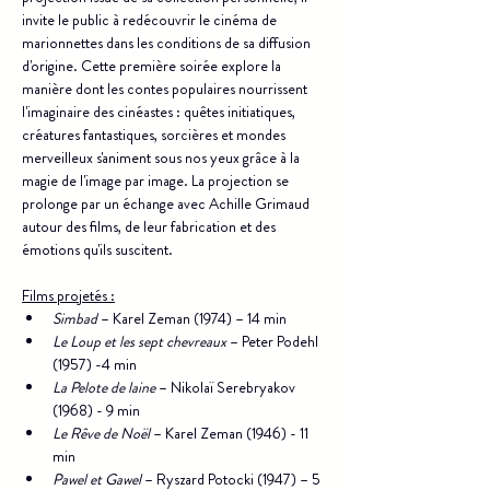
invite le public à redécouvrir le cinéma de 
marionnettes dans les conditions de sa diffusion 
d'origine. Cette première soirée explore la 
manière dont les contes populaires nourrissent 
l'imaginaire des cinéastes : quêtes initiatiques, 
créatures fantastiques, sorcières et mondes 
merveilleux s'animent sous nos yeux grâce à la 
magie de l'image par image. La projection se 
prolonge par un échange avec Achille Grimaud 
autour des films, de leur fabrication et des 
émotions qu'ils suscitent.
Films projetés :
Simbad
 – Karel Zeman (1974) – 14 min
Le Loup et les sept chevreaux
 – Peter Podehl 
(1957) -4 min
La Pelote de laine
 – Nikolaï Serebryakov 
(1968) - 9 min
Le Rêve de Noël
 – Karel Zeman (1946) - 11 
min
Pawel et Gawel
 – Ryszard Potocki (1947) – 5 