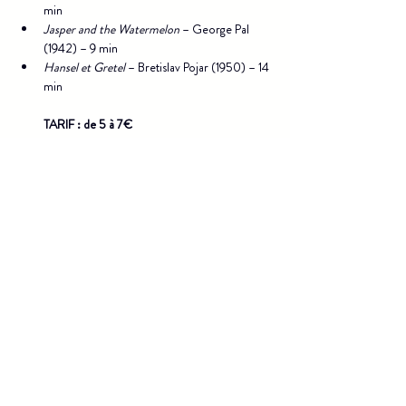
min
Jasper and the Watermelon
 – George Pal 
(1942) – 9 min
Hansel et Gretel
 – Bretislav Pojar (1950) – 14 
min
TARIF : de 5 à 7€
Scolaire : vendredi 04 décembre à 14h30
Théâtre à la Coque -
Billetterie
CNMa
Accès
3 rue de la Paix
Mentions légales